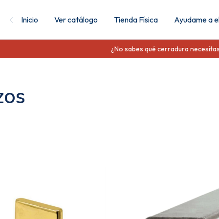
Inicio
Ver catálogo
Tienda Física
Ayudame a el
¿No sabes qué cerradura necesitas? Envía
zos