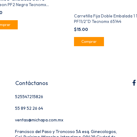
eon PF2 Negra Tecnomx
130
00
Carretilla Fija Doble Embalada 1 
PF11/2"D Tecnomx 65144
$15.00
Contáctanos
525547215826
55 89 52 26 64
ventas@michapa.com.mx
Francisco del Paso y Troncoso 5A esq. Ginecologos,
Col. Purísima Atlazolpa, Iztapalapa, 09429 Ciudad de