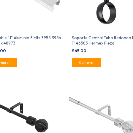
oble "J" Aluminio 3 Mts 3955 3954
Soporte Central Tubo Redondo
x 48973
1" 46583 Hermex Pieza
.00
$65.00