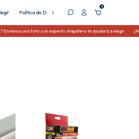
0
egir
Política de Devolución
nos una foto y un experto chapatero te ayudará a elegir.
¿No sabes