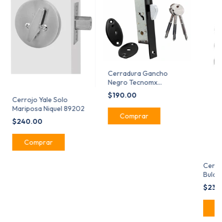
Cerradura Gancho
Negro Tecnomx
MX65174 Aluminio Tetra
$190.00
Cerrojo Yale Solo
Mariposa Niquel 89202
$240.00
Cerro
Bulon
Crom
$230