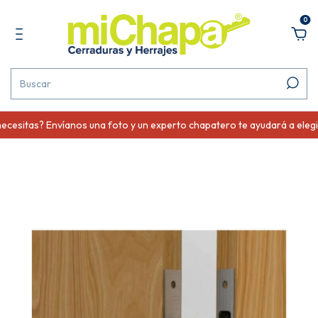
0
esitas? Envíanos una foto y un experto chapatero te ayudará a elegir