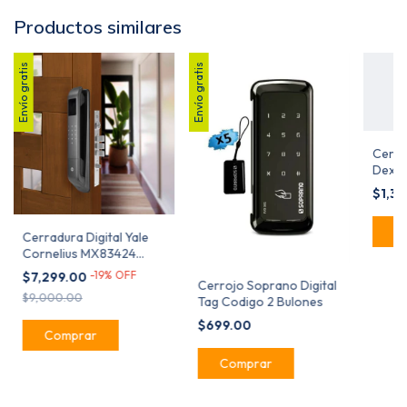
Productos similares
Envío gratis
Envío gratis
Cerra
Dexte
Biome
$1,3
BT
Cerradura Digital Yale
Cornelius MX83424
Reconocimiento Facial
-
19
%
OFF
$7,299.00
Cerrojo Soprano Digital
3D
$9,000.00
Tag Codigo 2 Bulones
$699.00