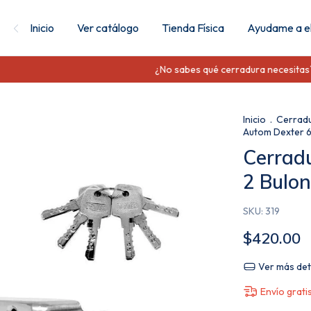
Inicio
Ver catálogo
Tienda Física
Ayudame a el
¿No sabes qué cerradura necesitas? En
Inicio
.
Cerrad
Autom Dexter 6
Cerrad
2 Bulon
SKU:
319
$420.00
Ver más det
Envío grati