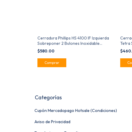
quel Cilindro
Cerradura Phillips HS 4100 IF Izquierda
Cerrad
ridad
Sobreponer 2 Bulones Inoxidable
Tetra
MX2663
$580.00
$460
Categorías
Cupón Mercadopago Hotsale (Condiciones)
Aviso de Privacidad