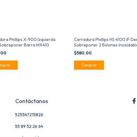
ura Phillips X-900 Izquierda
Cerradura Phillips HS 4100 IF D
 Sobreponer Barra MX410
Sobreponer 2 Bulones Inoxidabl
MX2662
.00
$580.00
Contáctanos
525547215826
55 89 52 26 64