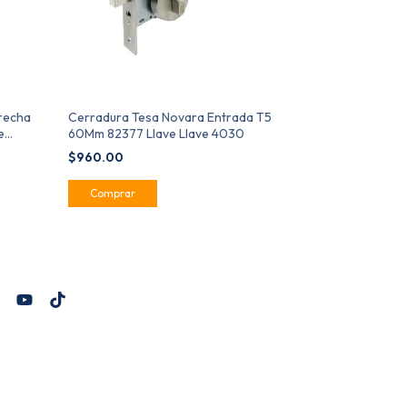
erecha
Cerradura Tesa Novara Entrada T5
Cerradura Tes
e
60Mm 82377 Llave Llave 4030
89905
$960.00
$1,340.00