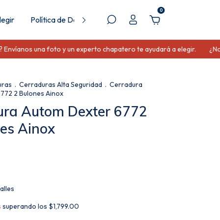
0
egir
Política de Devolución
víanos una foto y un experto chapatero te ayudará a elegir.
¿No sa
uras
.
Cerraduras Alta Seguridad
.
Cerradura
772 2 Bulones Ainox
ura Autom Dexter 6772
es Ainox
alles
s
superando los
$1,799.00