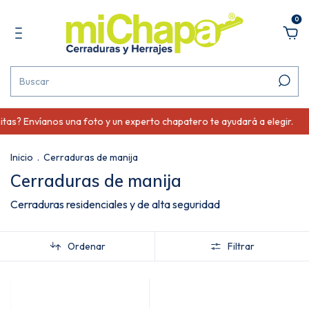
0
Envíanos una foto y un experto chapatero te ayudará a elegir.
¿No 
Inicio
.
Cerraduras de manija
Cerraduras de manija
Cerraduras residenciales y de alta seguridad
Ordenar
Filtrar